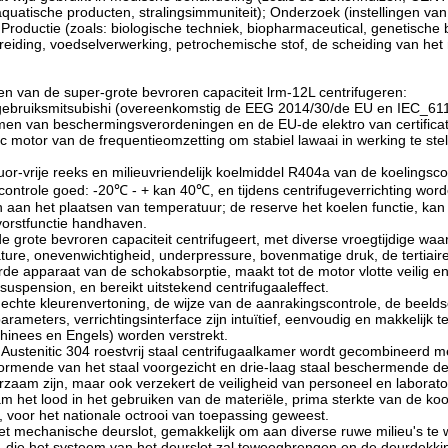
aquatische producten, stralingsimmuniteit); Onderzoek (instellingen va
 Productie (zoals: biologische techniek, biopharmaceutical, genetische bi
eiding, voedselverwerking, petrochemische stof, de scheiding van het
 van de super-grote bevroren capaciteit lrm-12L centrifugeren:
gebruiksmitsubishi (overeenkomstig de EEG 2014/30/de EU en IEC_61
n van beschermingsverordeningen en de EU-de elektro van certificatie
ac motor van de frequentieomzetting om stabiel lawaai in werking te ste
luor-vrije reeks en milieuvriendelijk koelmiddel R404a van de koeling
ontrole goed: -20℃ - + kan 40℃, en tijdens centrifugeverrichting worde
n aan het plaatsen van temperatuur; de reserve het koelen functie, kan
orstfunctie handhaven.
 grote bevroren capaciteit centrifugeert, met diverse vroegtijdige wa
ure, onevenwichtigheid, underpressure, bovenmatige druk, de tertiaire
e apparaat van de schokabsorptie, maakt tot de motor vlotte veilig en
suspension, en bereikt uitstekend centrifugaaleffect.
 echte kleurenvertoning, de wijze van de aanrakingscontrole, de beel
parameters, verrichtingsinterface zijn intuïtief, eenvoudig en makkelijk 
Chinees en Engels) worden verstrekt.
 Austenitic 304 roestvrij staal centrifugaalkamer wordt gecombineerd m
rmende van het staal voorgezicht en drie-laag staal beschermende dekk
rzaam zijn, maar ook verzekert de veiligheid van personeel en laborat
m het lood in het gebruiken van de materiële, prima sterkte van de kool
 voor het nationale octrooi van toepassing geweest.
et mechanische deurslot, gemakkelijk om aan diverse ruwe milieu's te w
 die het systeem van het deurslot zal teweegbrengen en de deurdekking 