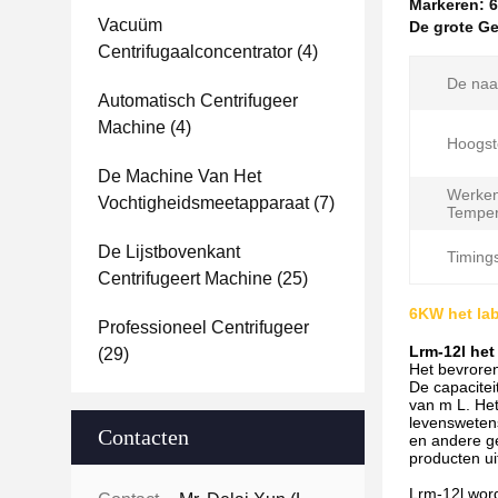
Markeren:
6
Vacuüm
De grote Ge
Centrifugaalconcentrator
(4)
De naa
Automatisch Centrifugeer
Machine
(4)
Hoogst
De Machine Van Het
Werke
Vochtigheidsmeetapparaat
(7)
Temper
De Lijstbovenkant
Timing
Centrifugeert Machine
(25)
6KW het lab
Professioneel Centrifugeer
Lrm-12l het
(29)
Het bevroren
De capacite
van m L. Het
levensweten
Contacten
en andere ge
producten ui
Lrm-12l word