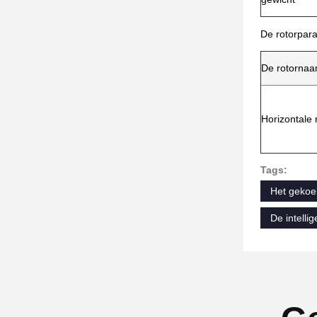
De rotorpar
De rotorna
Horizontale 
Tags:
Het gekoe
De intelli