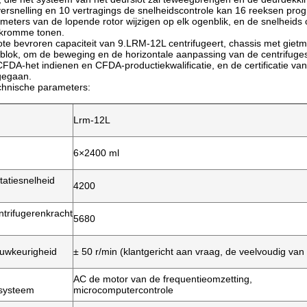
versnelling en 10 vertragings de snelheidscontrole kan 16 reeksen p
meters van de lopende rotor wijzigen op elk ogenblik, en de snelheid
kromme tonen.
te bevroren capaciteit van 9.LRM-12L centrifugeert, chassis met giet
lok, om de beweging en de horizontale aanpassing van de centrifuges
FDA-het indienen en CFDA-productiekwalificatie, en de certificatie va
gegaan.
chnische parameters:
Lrm-12L
6×2400 ml
atiesnelheid
4200
rifugerenkracht
5680
uwkeurigheid
± 50 r/min (klantgericht aan vraag, de veelvoudig van
AC de motor van de frequentieomzetting,
ssysteem
microcomputercontrole