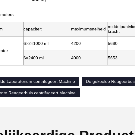
ameters
middelpuntvli
am
capaciteit
maximumsnelheid
kracht
6×2×1000 ml
4200
5680
rotor
6×2400 ml
4000
5653
lde Laboratorium centrifugeert Machine
De gekoelde Reageerbuis
gente Reageerbuis centrifugeert Machine