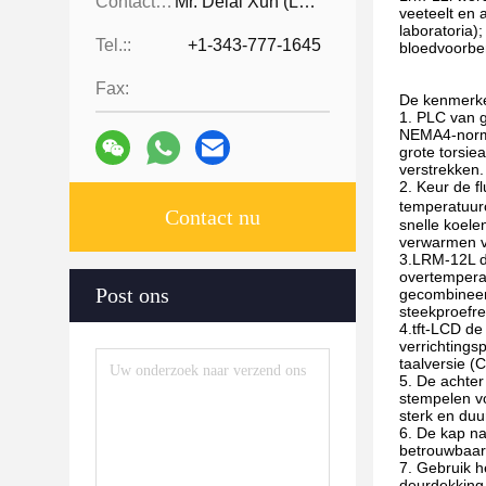
Contacten:
Mr. Delai Xun (Leo)
veeteelt en 
laboratoria);
Tel.::
+1-343-777-1645
bloedvoorber
Fax:
De kenmerken
1. PLC van 
NEMA4-norme
grote torsie
verstrekken.
2. Keur de f
temperatuurc
Contact nu
snelle koele
verwarmen v
3.LRM-12L de
overtemperat
Post ons
gecombineerd
steekproefre
4.tft-LCD de
verrichtings
taalversie (
5. De achter
stempelen vo
sterk en duu
6. De kap na
betrouwbaar,
7. Gebruik h
deurdekking,