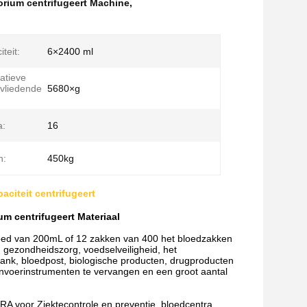
orium centrifugeert Machine
,
teit:
6×2400 ml
atieve
vliedende
5680×g
a:
16
n:
450kg
citeit centrifugeert
um centrifugeert Materiaal
loed van 200mL of 12 zakken van 400 het bloedzakken
 gezondheidszorg, voedselveiligheid, het
k, bloedpost, biologische producten, drugproducten
 invoerinstrumenten te vervangen en een groot aantal
RA voor Ziektecontrole en preventie, bloedcentra,