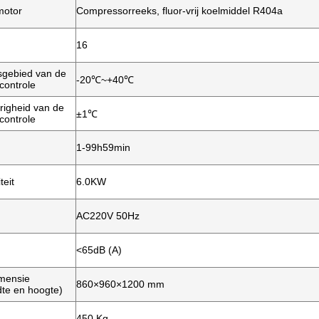
motor
Compressorreeks, fluor-vrij koelmiddel R404a
16
sgebied van de
-20℃~+40℃
controle
igheid van de
±1℃
controle
1-99h59min
teit
6.0KW
AC220V 50Hz
<65dB (A)
imensie
860×960×1200 mm
dte en hoogte)
450 Kg