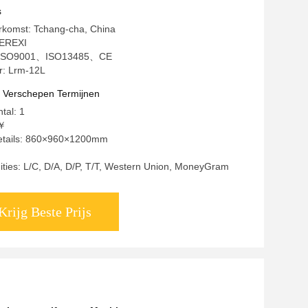
ert
s
rkomst: Tchang-cha, China
EREXI
ng: ISO9001、ISO13485、CE
: Lrm-12L
t Verschepen Termijnen
tal: 1
0￥
etails: 860×960×1200mm
ities: L/C, D/A, D/P, T/T, Western Union, MoneyGram
Krijg Beste Prijs