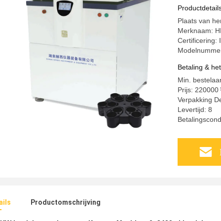
centrifuge
Productdetail
Plaats van he
Merknaam: H
Certificeri
Modelnummer
Betaling & he
Min. bestelaan
Prijs: 22000
Verpakking D
Levertijd: 8
Betalingscond
ails
Productomschrijving