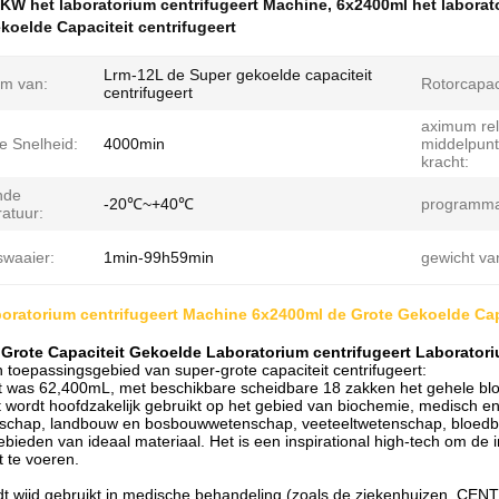
KW het laboratorium centrifugeert Machine
,
6x2400ml het laborat
koelde Capaciteit centrifugeert
Lrm-12L de Super gekoelde capaciteit
m van:
Rotorcapaci
centrifugeert
aximum rel
e Snelheid:
4000min
middelpunt
kracht:
nde
-20℃~+40℃
programm
atuur:
swaaier:
1min-99h59min
gewicht va
oratorium centrifugeert Machine 6x2400ml de Grote Gekoelde Capa
 Grote Capaciteit Gekoelde Laboratorium centrifugeert Laboratori
 toepassingsgebied van super-grote capaciteit centrifugeert:
it was 62,400mL, met beschikbare scheidbare 18 zakken het gehele b
 wordt hoofdzakelijk gebruikt op het gebied van biochemie, medisch en
schap, landbouw en bosbouwwetenschap, veeteeltwetenschap, bloedban
bieden van ideaal materiaal. Het is een inspirational high-tech om de
t te voeren.
t wijd gebruikt in medische behandeling (zoals de ziekenhuizen, CENT