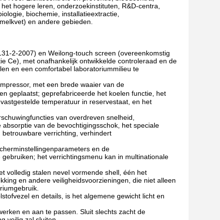
n het hogere leren, onderzoekinstituten, R&D-centra,
ologie, biochemie, installatieextractie,
 melkvet) en andere gebieden.
131-2-2007) en Weilong-touch screen (overeenkomstig
 Ce), met onafhankelijk ontwikkelde controleraad en de
llen en een comfortabel laboratoriummilieu te
scompressor, met een brede waaier van de
n geplaatst; geprefabriceerde het koelen functie, het
 vastgestelde temperatuur in reservestaat, en het
arschuwingfuncties van overdreven snelheid,
 absorptie van de bevochtigingsschok, het speciale
 betrouwbare verrichting, verhindert
dscherminstellingenparameters en de
te gebruiken; het verrichtingsmenu kan in multinationale
et volledig stalen nevel vormende shell, één het
ing en andere veiligheidsvoorzieningen, die niet alleen
oriumgebruik.
stofvezel en details, is het algemene gewicht licht en
erken en aan te passen. Sluit slechts zacht de
veilig zal sluiten.