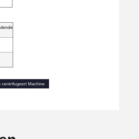
edende
 centrifugeert Machine