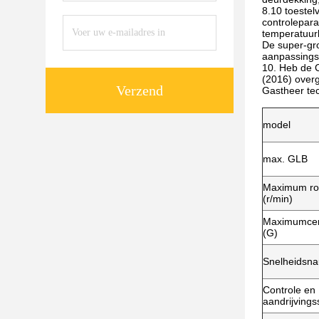
8.10 toestel
controlepara
temperatuur
De super-gro
aanpassingsb
10. Heb de C
(2016) over
Verzend
Gastheer te
model
max. GLB
Maximum rot
(r/min)
Maximumcent
(G)
Snelheidsna
Controle en
aandrijving