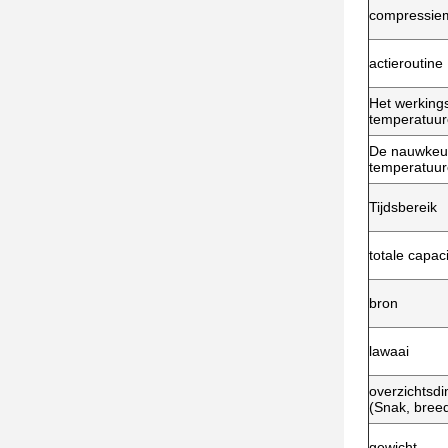
compressie
actieroutine
Het werking
temperatuur
De nauwkeur
temperatuur
Tijdsbereik
totale capaci
bron
lawaai
overzichtsd
(Snak, bree
gewicht