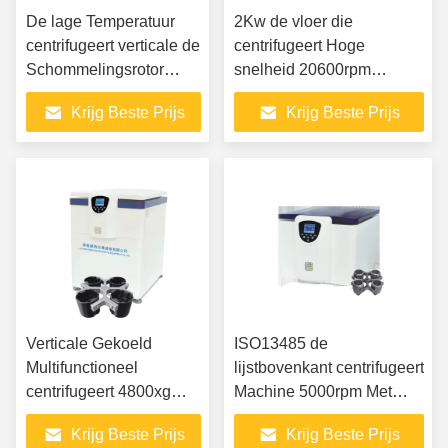
De lage Temperatuur
2Kw de vloer die
centrifugeert verticale de
centrifugeert Hoge
Schommelingsrotor
snelheid 20600rpm
4x750ml van het
bevinden zich de Lage
Krijg Beste Prijs
Krijg Beste Prijs
Machinelaboratorium
Temperatuur centrifugeert
Verticale Gekoeld
ISO13485 de
Multifunctioneel
lijstbovenkant centrifugeert
centrifugeert 4800xg
Machine 5000rpm Met
RCF 5500rpm Met lage
lage snelheid voor
Krijg Beste Prijs
Krijg Beste Prijs
snelheid
Microporous Plaat van