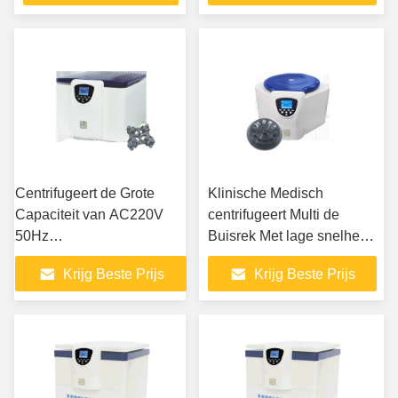
MTP
Centrifugeert de Grote
Klinische Medisch
Capaciteit van AC220V
centrifugeert Multi de
50Hz
Buisrek Met lage snelheid
MachineKamertemperatuur
van het Machinetafelblad
Krijg Beste Prijs
Krijg Beste Prijs
5000rpm Met lage snelheid