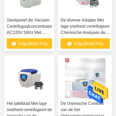
Steekproef die Vacuüm
De diverse Adapter Met
Centrifugaalconcentrator
lage snelheid centrifugeert
AC220V 50Hz Met
Chemische Analyses de
geringe geluidssterkte
Kleine Bank centrifugeert
Krijg Beste Prijs
Krijg Beste Prijs
drogen
Het tafelblad Met lage
De chemische Controle
snelheid centrifugeert de
van de het
Inspectie van de
Ontwerpmicroprocessor