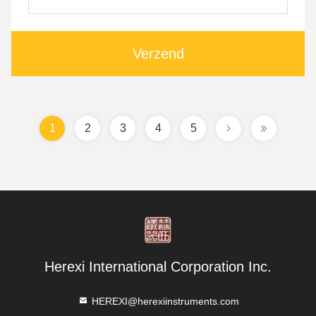
Verzend
1
2
3
4
5
Herexi International Corporation Inc.
HEREXI@herexiinstruments.com