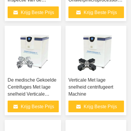
Machinegeneeskunde
van de Analyse Vacuüm
Krijg Beste Prijs
Krijg Beste Prijs
voor
Centrifugaalconcentrator
Biochemielaboratorium
Gespleten
De medische Gekoelde
Verticale Met lage
Centrifuges Met lage
snelheid centrifugeert
snelheid Verticale
Machine
4x750ml Pharma
Krijg Beste Prijs
Krijg Beste Prijs
centrifugeren Machine